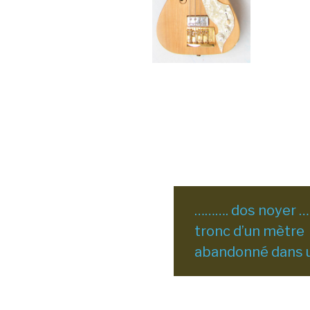
………. dos noyer …
tronc d’un mètre
abandonné dans u