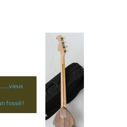
…….vieux
n fossé !