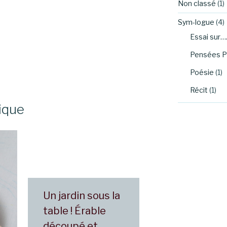
Non classé
(1)
Sym-logue
(4)
Essai sur…
Pensées P
Poésie
(1)
Récit
(1)
ique
Un jardin sous la
table ! Érable
découpé et