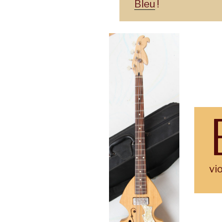
Bleu
!
vi