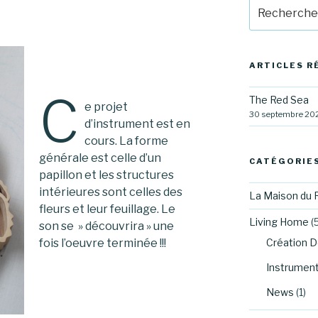
Recherche
pour
:
ARTICLES R
C
The Red Sea
e projet
30 septembre 20
d’instrument est en
cours. La forme
générale est celle d’un
CATÉGORIE
papillon et les structures
intérieures sont celles des
La Maison du 
fleurs et leur feuillage. Le
Living Home
(5
son se » découvrira » une
Création D
fois l’oeuvre terminée !!!
Instrumen
News
(1)