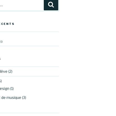
Recherche
ÉCENTS
23
S
Rêve
(2)
)
esign
(1)
t de musique
(3)