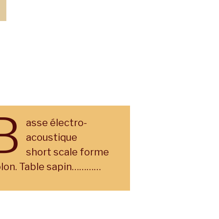
B
asse électro-
acoustique
short scale forme
olon. Table sapin…………