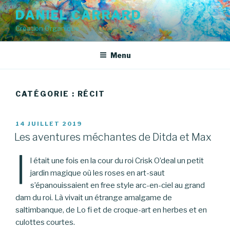
Aller
DANIEL CARRARD
au
Création Organique
contenu
principal
Menu
CATÉGORIE : RÉCIT
PUBLIÉ
14 JUILLET 2019
LE
Les aventures méchantes de Ditda et Max
I
l était une fois en la cour du roi Crisk O’deal un petit
jardin magique où les roses en art-saut
s’épanouissaient en free style arc-en-ciel au grand
dam du roi. Là vivait un étrange amalgame de
saltimbanque, de Lo fi et de croque-art en herbes et en
culottes courtes.