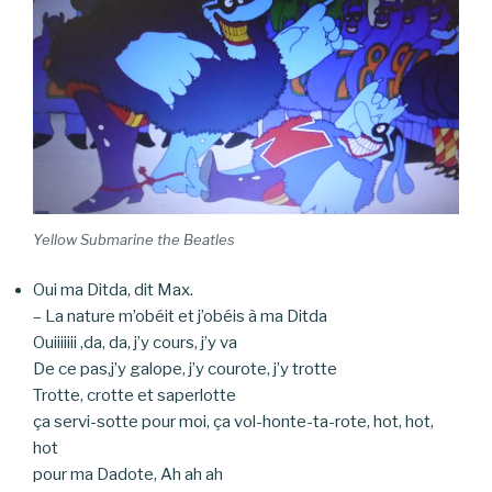
Yellow Submarine the Beatles
Oui ma Ditda, dit Max.
– La nature m’obéit et j’obéis à ma Ditda
Ouiiiiiii ,da, da, j’y cours, j’y va
De ce pas,j’y galope, j’y courote, j’y trotte
Trotte, crotte et saperlotte
ça servi-sotte pour moi, ça vol-honte-ta-rote, hot, hot,
hot
pour ma Dadote, Ah ah ah